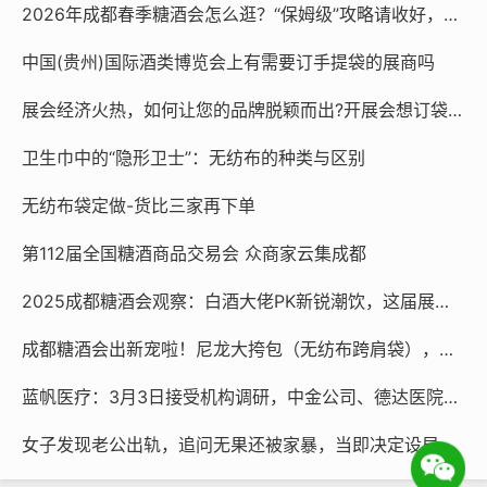
袋，兼具设计美感和实用性能及定制设计，积极为白酒企业的无纺
2026年成都春季糖酒会怎么逛？“保姆级”攻略请收好，做展会必备挎肩袋可联系15225080030
布袋外包装提供最优质的产品包装解决方案。
中国(贵州)国际酒类博览会上有需要订手提袋的展商吗
白酒外包装无纺布袋订制电话/微信：
15225080030
（24 小
时在线报价）
展会经济火热，如何让您的品牌脱颖而出?开展会想订袋子？找15225080030
免费排版，货发全国。
卫生巾中的“隐形卫士”：无纺布的种类与区别
您需要的不只是一个袋子，更是品牌行走的野心!
无纺布袋定做-货比三家再下单
第112届全国糖酒商品交易会 众商家云集成都
2025成都糖酒会观察：白酒大佬PK新锐潮饮，这届展商太会玩
本文链接：
http://www.hnduobu.com/fanbudai/post/6890.html
成都糖酒会出新宠啦！尼龙大挎包（无纺布跨肩袋），你背了没？
蓝帆医疗：3月3日接受机构调研，中金公司、德达医院等多家机构参与
女子发现老公出轨，追问无果还被家暴，当即决定设局报复