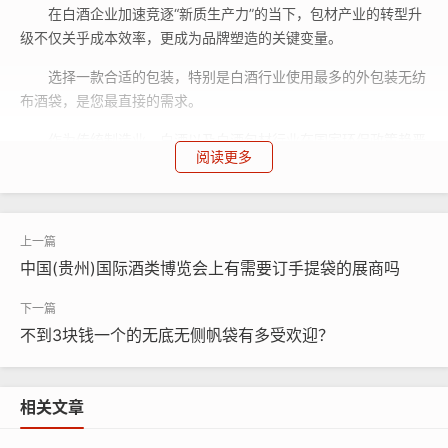
在白酒企业加速竞逐“新质生产力”的当下，包材产业的转型升
级不仅关乎成本效率，更成为品牌塑造的关键变量。
选择一款合适的包装，特别是白酒行业使用最多的外包装无纺
布酒袋，是您最直接的需求。
作为传统制造业，白酒以及白酒包材行业在国家环保政策趋严
阅读更多
与消费者环保意识提升的双重驱动下，环保成为高质量发展的必然
要求。
2008年，我国正式实施“限塑令”，酒类包装袋行业开启了一
场“环保革命”，很多包装工厂迅速投身到绿色环保无纺布手提袋的
中国(贵州)国际酒类博览会上有需要订手提袋的展商吗
生产研发领域，引领行业绿色发展。
从材料到工艺的全链条环保布局，我们不仅响应了国家“双碳”
不到3块钱一个的无底无侧帆袋有多受欢迎？
目标，也与酒业的生态保护战略形成共振。
自2009年，我们刚涉足进入无纺布袋制造行业，第一代产
品，采用丝网印刷、人工缝纫成型;第二代产品持续完善工艺流
相关文章
程，彩印淋膜包边袋等投入使用;2015年后，第三代产品改为立体