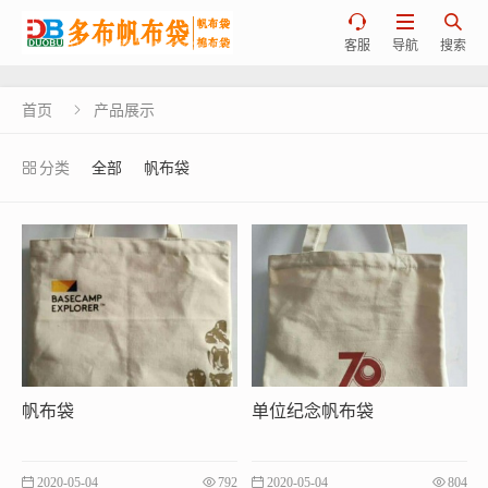



客服
导航
搜索
首页
产品展示

分类
全部
帆布袋
帆布袋
单位纪念帆布袋
2020-05-04
792
2020-05-04
804