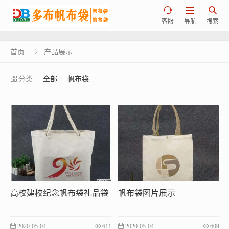



客服
导航
搜索
首页
产品展示

分类
全部
帆布袋
高校建校纪念帆布袋礼品袋
帆布袋图片展示
2020-05-04
611
2020-05-04
609