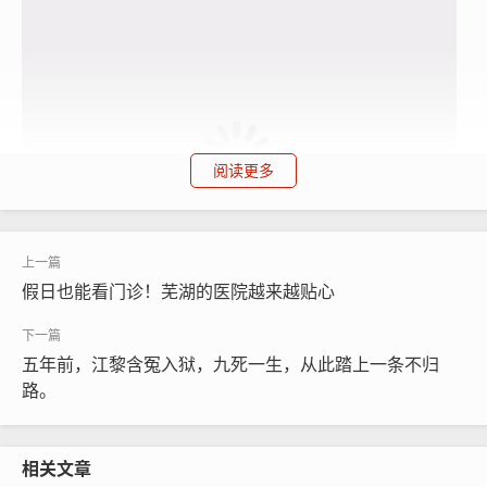
阅读更多
假日也能看门诊！芜湖的医院越来越贴心
五年前，江黎含冤入狱，九死一生，从此踏上一条不归
路。
当天上午，记者来到市人民医院看到，崭新的传染
相关文章
病大楼门口，一辆120急救车正闭环转运一名患者前