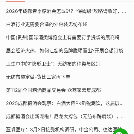
来就医。市人民医院党委委员、护理部主任钱立芳
2026年成都春季糖酒会怎么逛？“保姆级”攻略请收好，做展会必备挎肩袋可联系15225080030
告诉记者，急危重症患者可直接拨打120急救电话，
白酒行业更需要合适的外包装无纺布袋
提前告知属于来自高风险地区、隔离管控人员或健
中国(贵州)国际酒类博览会上有需要订手提袋的展商吗
康码为红码、黄码人员，120接报后与“黄码医院”联
展会经济火热，如何让您的品牌脱颖而出?开展会想订袋子？找15225080030
系，通报病情后由专业120急救车及时送诊。
卫生巾中的“隐形卫士”：无纺布的种类与区别
无纺布袋定做-货比三家再下单
针对非急危重症患者，就医前须在社区（村委会）
或隔离点进行报备，社区（村委会）工作人员通过
第112届全国糖酒商品交易会 众商家云集成都
拨打市人民医院预约电话进行预约登记，并由社区
2025成都糖酒会观察：白酒大佬PK新锐潮饮，这届展商太会玩
（村委会）或隔离点工作人员“点对点”转运到市“黄
成都糖酒会出新宠啦！尼龙大挎包（无纺布跨肩袋），你背了没？
码医院”进行就诊。“疫情防控期间，我们通过设立
蓝帆医疗：3月3日接受机构调研，中金公司、德达医院等多家机构参与