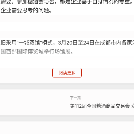
远需要。参加糖酒会与否，都是企业基于自身情况的考量
展企业需要思考的问题。
采用“一城双馆”模式，3月20日至24日在成都市内各家酒
中国西部国际博览城举行场馆展。
阅读更多
主力，今年也不例外。《投资者网》走访发现，从3月20
如织，大牌白酒展位被围得水泄不通。
第112届全国糖酒商品交易会
络信息很发达，但通过糖酒会“面基”交流的效果仍无可