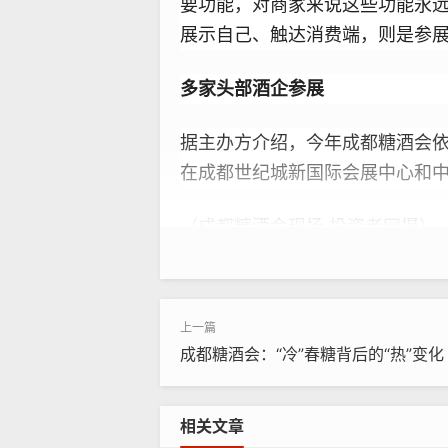
要功能，对商家来说这些功能永
展示自己、触达消费端，则是参
多家头部酒企参展
据主办方介绍，今年成都糖酒会依旧
在成都世纪城新国际会展中心和
（成都糖酒会现场 投资者网摄）
历年糖酒会上，白酒企业都是参展
场馆展，每个白酒专区都是人流
成都糖酒会：“冷”春糖背后的“热”变化
不少参展商家认为，虽然现在的网
的认可。
相关文章