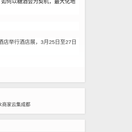
。如何以糖酒会为契机，最大化地
店举行酒店展，3月25日至27日
日开始的酒店展，到25日开启的
 众商家云集成都
替代。这种观点也得到了参展酒厂